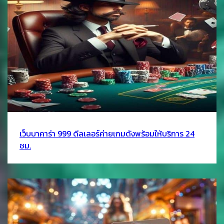
เว็บบาคาร่า 999 ดีลเลอร์ค่ายเกมดังพร้อมให้บริการ 24
ชม.