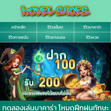
หน้าหลัก
รีวิวสล็อต
รีวิวบาคาร่า
รีวิวการพนัน
รีวิวแทงบอล
รีวิวหวย
ทดลองเล่นบาคาร่า โหมดฝึกฝนทักษะ