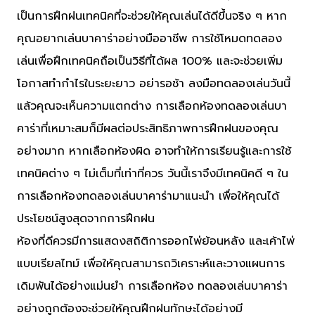
เป็นการฝึกฝนเทคนิคที่จะช่วยให้คุณเล่นได้ดีขึ้นจริง ๆ หาก
คุณอยากเล่นบาคาร่าอย่างมืออาชีพ การใช้โหมดทดลอง
เล่นเพื่อฝึกเทคนิคถือเป็นวิธีที่ได้ผล 100% และจะช่วยเพิ่ม
โอกาสทำกำไรในระยะยาว อย่ารอช้า ลงมือทดลองเล่นวันนี้
แล้วคุณจะเห็นความแตกต่าง การเลือกห้องทดลองเล่นบา
คาร่าที่เหมาะสมก็มีผลต่อประสิทธิภาพการฝึกฝนของคุณ
อย่างมาก หากเลือกห้องผิด อาจทำให้การเรียนรู้และการใช้
เทคนิคต่าง ๆ ไม่เต็มที่เท่าที่ควร วันนี้เราจึงมีเทคนิคดี ๆ ใน
การเลือกห้องทดลองเล่นบาคาร่ามาแนะนำ เพื่อให้คุณได้
ประโยชน์สูงสุดจากการฝึกฝน
ห้องที่ดีควรมีการแสดงสถิติการออกไพ่ย้อนหลัง และเค้าไพ่
แบบเรียลไทม์ เพื่อให้คุณสามารถวิเคราะห์และวางแผนการ
เดิมพันได้อย่างแม่นยำ การเลือกห้อง ทดลองเล่นบาคาร่า
อย่างถูกต้องจะช่วยให้คุณฝึกฝนทักษะได้อย่างมี