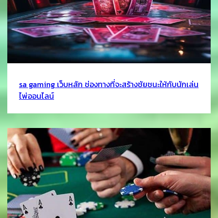
sa gaming เว็บหลัก ช่องทางที่จะสร้างชัยชนะให้กับนักเล่น
ไพ่ออนไลน์