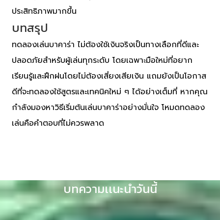
ประสิทธิภาพมากขึ้น
บทสรุป
ทดลองเล่นบาคาร่า ไม่ต้องใช้เงินจริงเป็นทางเลือกที่ดีและ
ปลอดภัยสำหรับผู้เล่นทุกระดับ โดยเฉพาะมือใหม่ที่อยาก
เรียนรู้และฝึกฝนโดยไม่ต้องเสี่ยงเสียเงิน แถมยังเป็นโอกาส
ดีที่จะทดลองใช้สูตรและเทคนิคใหม่ ๆ ได้อย่างเต็มที่ หากคุณ
กำลังมองหาวิธีเริ่มต้นเล่นบาคาร่าอย่างมั่นใจ โหมดทดลอง
เล่นคือคำตอบที่ไม่ควรพลาด
บทความเเนะนำวันนี้