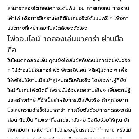
สามารถลองใช้เทคนิคการเดิมพัน เช่น การแทงทบ การอ่าน
เค้าไพ่ หรือการวิเคราะห์สถิติในเกมจริงได้แบบฟรี ๆ เพื่อหา
แนวทางที่เหมาะสมกับสไตล์ของตัวเอง
ไพ่ออนไลน์ ทดลองเล่นบาคาร่า ผ่านมือ
ถือ
ในโหมดทดลองเล่น คุณยังได้สัมผัสกับระบบการเดิมพันจริง
ๆ ไม่ว่าจะเป็นอินเทอร์เฟซ ฟีเจอร์พิเศษ หรือปุ่มต่าง ๆ เพื่อ
ให้พร้อมใช้งานเมื่อเข้าสู่โหมดเดิมพันจริง โดยเฉพาะผู้ที่ยัง
ใหม่กับเกมไพ่ชนิดนี้ เพราะมันช่วยลดความเสี่ยง เพิ่มความรู้
และสร้างทักษะที่จำเป็นสำหรับการเดิมพันจริง ถ้าคุณอยาก
ประสบความสำเร็จในบาคาร่า การเริ่มต้นด้วยการทดลองเล่น
ก่อน ถือเป็นก้าวแรกที่ฉลาดและมั่นคง มือถือช่วยให้คุณเข้า
ถึงเกมบาคาร่าได้ทันที ไม่ว่าจะอยู่บนรถเมล์ ที่ทำงาน หรือแม้